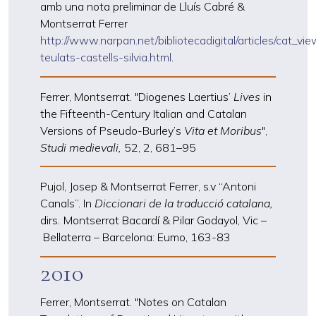
amb una nota preliminar de Lluís Cabré &
Montserrat Ferrer
http://www.narpan.net/bibliotecadigital/articles/cat_vi
teulats-castells-silvia.html
.
Ferrer, Montserrat. "Diogenes Laertius’
Lives
in
the Fifteenth-Century Italian and Catalan
Versions of Pseudo-Burley’s
Vita et Moribus
",
Studi medievali,
52, 2, 681
–
95
Pujol, Josep & Montserrat Ferrer, s.v “Antoni
Canals”. In
Diccionari de la traducció catalana,
dirs
.
Montserrat Bacardí & Pilar Godayol, Vic
–
Bellaterra
–
Barcelona: Eumo,
163-83
2010
Ferrer, Montserrat. "Notes on Catalan