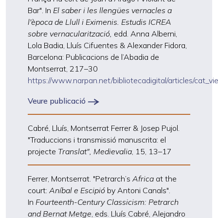
Bar". In
El saber i les llengües vernacles a
l'època de Llull i Eximenis. Estudis ICREA
sobre vernacularització,
edd. Anna Alberni,
Lola Badia, Lluís Cifuentes & Alexander Fidora,
Barcelona: Publicacions de l’Abadia de
Montserrat, 217
–
30
https://www.narpan.net/bibliotecadigital/articles/cat_v
Veure publicació
Cabré, Lluís, Montserrat Ferrer & Josep Pujol.
"Traduccions i transmissió manuscrita: el
projecte
Translat", Medievalia
, 15, 13
–
17
Ferrer, Montserrat. "Petrarch’s
Africa
at the
court:
Aníbal e Escipió
by Antoni Canals".
In
Fourteenth-Century Classicism: Petrarch
and Bernat Metge
, eds. Lluís Cabré, Alejandro