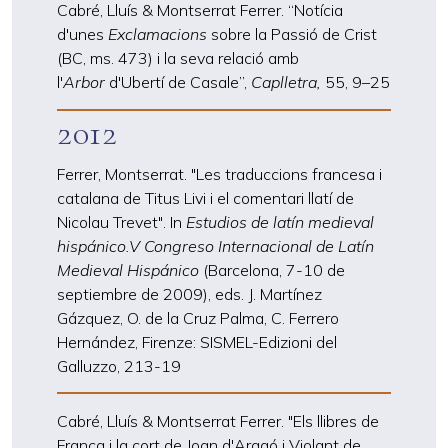
Cabré, Lluís & Montserrat Ferrer. “Notícia
d'unes
Exclamacions
sobre la Passió de Crist
(BC, ms. 473) i la seva relació amb
l'
Arbor
d'Ubertí de Casale”,
Caplletra,
55, 9
–
25
2012
Ferrer, Montserrat. "Les traduccions francesa i
catalana de Titus Livi i el comentari llatí de
Nicolau Trevet". In
Estudios de latín medieval
hispánico.V Congreso Internacional de Latín
Medieval Hispánico
(Barcelona, 7-10 de
septiembre de 2009), eds. J. Martínez
Gázquez, O. de la Cruz Palma, C. Ferrero
Hernández, Firenze: SISMEL-Edizioni del
Galluzzo, 213-19
Cabré, Lluís & Montserrat Ferrer. "Els llibres de
França i la cort de Joan d'Aragó i Violant de