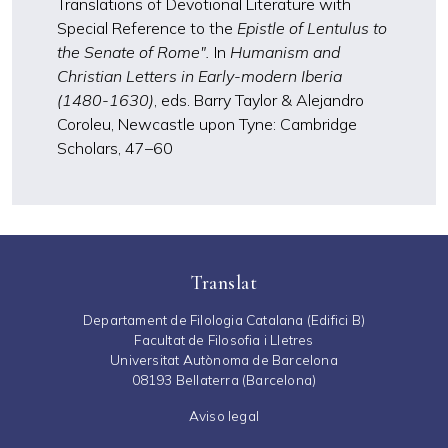
Translations of Devotional Literature with
Special Reference to the
Epistle of Lentulus to
the Senate of Rome".
In
Humanism and
Christian Letters in Early-modern Iberia
(1480-1630)
, eds. Barry Taylor & Alejandro
Coroleu, Newcastle upon Tyne: Cambridge
Scholars, 47
–
60
Translat
Departament de Filologia Catalana (Edifici B)
Facultat de Filosofia i Lletres
Universitat Autònoma de Barcelona
08193 Bellaterra (Barcelona)
Aviso legal