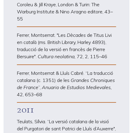
Coroleu & Jill Kraye, London & Turin: The
Warburg Institute & Nino Aragno editore, 43
–
55
Ferrer, Montserrat. "Les
Dècades
de Titus Livi
en català (ms. British Library, Harley 4893),
traducció de la versió en francès de Pierre
Bersuire".
Cultura neolatina,
72, 2, 115
–
46
Ferrer, Montserrat & Lluís Cabré. “La traducció
catalana (c. 1351) de les
Grandes Chroniques
de France
”,
Anuario de Estudios Medievales,
42, 653
–
68
2011
Teulats, Sílvia. “La versió catalana de la visió
del Purgatori de sant Patrici de Lluís d’Auxerre",