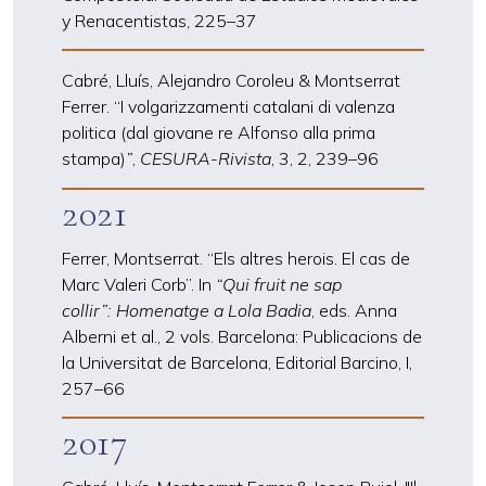
y Renacentistas, 225–37
Cabré, Lluís, Alejandro Coroleu & Montserrat
Ferrer.
“I volgarizzamenti catalani di valenza
politica (dal giovane re Alfonso alla prima
stampa)
”
,
CESURA-Rivista
, 3, 2, 239
–
96
2021
Ferrer, Montserrat.
“Els altres herois. El cas de
Marc Valeri Corb”. In
“Qui fruit ne sap
collir”:
Homenatge a Lola Badia
, eds. Anna
Alberni et al., 2 vols. Barcelona: Publicacions de
la Universitat de Barcelona,
Editorial Barcino
, I,
257
–
66
2017