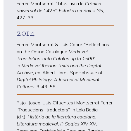
Ferrer, Montserrat. "Titus Livi a la
Crònica
universal
de 1425",
Estudis romànics,
35,
427
–
33
2014
Ferrer, Montserrat & Lluís Cabré. "Reflections
on the Online Catalogue
Medieval
Translations into Catalan up to 1500
".
In
Medieval Iberian Texts and the Digital
Archive
, ed. Albert Lloret. Special issue of
Digital Philology: A Journal of Medieval
Cultures
, 3, 43
–
58
Pujol, Josep, Lluís Cifuentes i Montserrat Ferrer.
“Traduccions i traductors”. In Lola Badia
(dir.),
Història de la literatura catalana.
Literatura medieval, II: Segles XIV-XV
,
Barcelona: Enciclopèdia Catalana, Barcino,