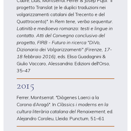
Cabré, Lluís, Montserrat Ferrer & Josep Pujol. "Il
progetto Translat (e le duplici traduzioni nei
volgarizzamenti catalani del Trecento e del
Quattrocento)". In
Rem tene, verba sequentur.
Latinità e medioevo romanzo: testi e lingue in
contatto. Atti del Convegno conclusivo del
progetto, FIRB - Futuro in ricerca "DiVo,
Dizionario dei Volgarizzamenti" (Firenze, 17-
18 febbraio 2016)
, eds. Elisa Guadagnini &
Giulio Vaccaro, Alessandria: Edizioni dell'Orso,
35
–
47
2015
Ferrer, Montserrat. "Diògenes Laerci a la
Corona d’Aragó". In
Clàssics i moderns en la
cultura literària catalana del Renaixement
, ed.
Alejandro Coroleu, Lleida: Punctum, 51
–
61