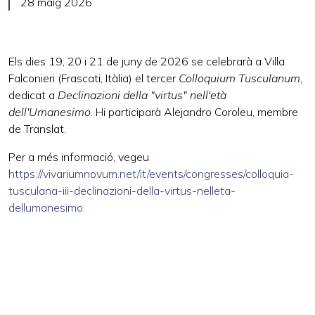
28 maig 2026
Els dies 19, 20 i 21 de juny de 2026 se celebrarà a
Villa
Falconieri (Frascati, Itàlia) el tercer
Colloquium Tusculanum
,
dedicat a
Declinazioni della "virtus" nell'età
dell'Umanesimo
. Hi participarà Alejandro Coroleu, membre
de Translat.
Per a més informació, vegeu
https://vivariumnovum.net/it/events/congresses/colloquia-
tusculana-iii-declinazioni-della-virtus-nelleta-
dellumanesimo