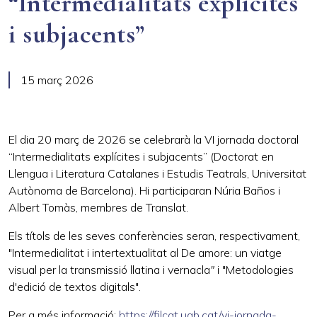
“Intermedialitats explícites
i subjacents”
15 març 2026
El dia 20 març de 2026 se celebrarà la VI jornada doctoral
“Intermedialitats explícites i subjacents” (Doctorat en
Llengua i Literatura Catalanes i Estudis Teatrals, Universitat
Autònoma de Barcelona). Hi participaran Núria Baños i
Albert Tomàs, membres de Translat.
Els títols de les seves conferències seran, respectivament,
"Intermedialitat i intertextualitat al
De amore
: un viatge
visual per la transmissió llatina i vernacla
"
i "Metodologies
d'edició de textos digitals".
Per a més informació:
https://filcat.uab.cat/vi-jornada-