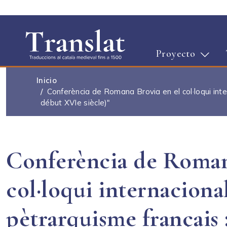
Proyecto
Inicio
Conferència de Romana Brovia en el col·loqui inter
début XVIe siècle)"
Conferència de Roman
col·loqui internaciona
pètrarquisme français 