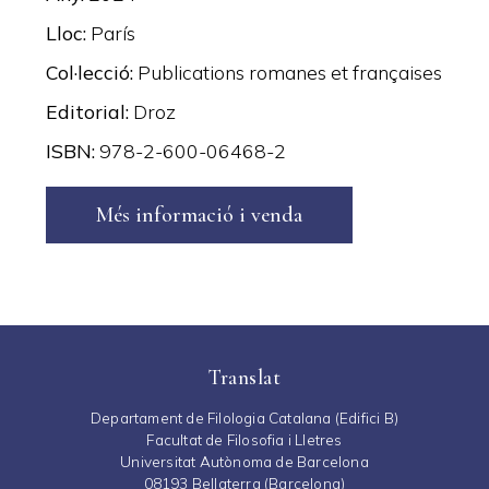
Lloc
París
Col·lecció
Publications romanes et françaises
Editorial
Droz
ISBN
978-2-600-06468-2
Més informació i venda
Translat
Departament de Filologia Catalana (Edifici B)
Facultat de Filosofia i Lletres
Universitat Autònoma de Barcelona
08193 Bellaterra (Barcelona)